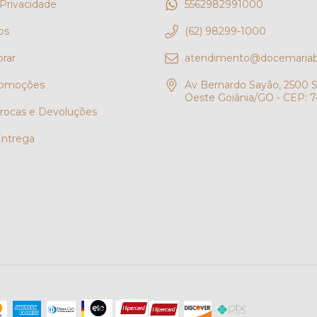
 Privacidade
5562982991000
os
(62) 98299-1000
rar
atendimento@docemariab
romoções
Av Bernardo Sayão, 2500 S
Oeste Goiânia/GO - CEP: 7
 Trocas e Devoluções
Entrega