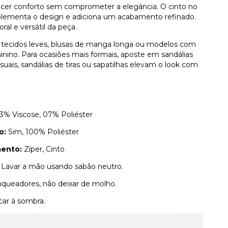
ecer conforto sem comprometer a elegância. O cinto no
plementa o design e adiciona um acabamento refinado.
al e versátil da peça.
ecidos leves, blusas de manga longa ou modelos com
nino. Para ocasiões mais formais, aposte em sandálias
suais, sandálias de tiras ou sapatilhas elevam o look com
3% Viscose, 07% Poliéster
o:
Sim, 100% Poliéster
ento:
Zíper, Cinto
:
Lavar a mão usando sabão neutro.
nqueadores, não deixar de molho.
car à sombra.