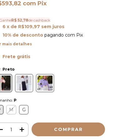
$593,82
com
Pix
Ganhe
R$ 52,78
de cashback
6
x de
R$109,97
sem juros
10% de desconto
pagando com Pix
r mais detalhes
Frete grátis
r:
Preto
manho:
P
P
M
G