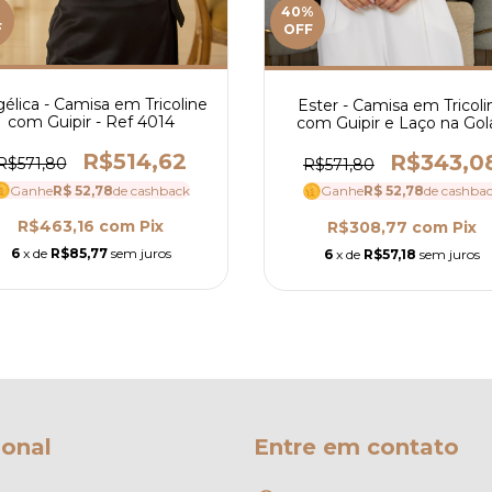
%
40
%
F
OFF
élica - Camisa em Tricoline
Ester - Camisa em Tricoli
com Guipir - Ref 4014
com Guipir e Laço na Gola
Ref 3906
R$514,62
R$343,0
R$571,80
R$571,80
Ganhe
R$ 52,78
de cashback
Ganhe
R$ 52,78
de cashba
R$463,16
com
Pix
R$308,77
com
Pix
6
x de
R$85,77
sem juros
6
x de
R$57,18
sem juros
ional
Entre em contato