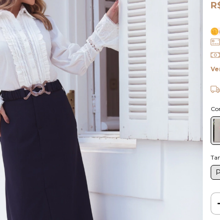
R
Ve
Co
Ta