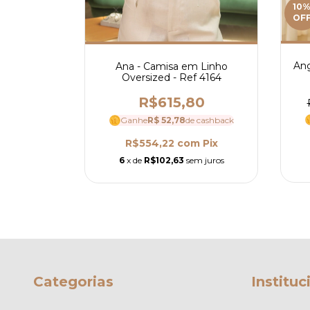
10
OF
Ang
Ana - Camisa em Linho
isa em
Oversized - Ref 4164
talhe em
Ref 3993
R$615,80
14,62
Ganhe
R$ 52,78
de cashback
 cashback
R$554,22
com
Pix
m
Pix
6
x de
R$102,63
sem juros
m juros
Categorias
Instituc