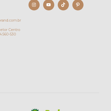
rand.com.br
etor Centro
4.560-530