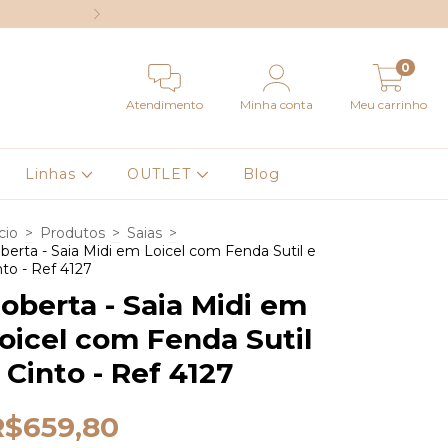
EM ATÉ 6X SEM
0
Atendimento
Minha conta
Meu carrinho
Linhas
OUTLET
Blog
cio
>
Produtos
>
Saias
>
berta - Saia Midi em Loicel com Fenda Sutil e
nto - Ref 4127
oberta - Saia Midi em
oicel com Fenda Sutil
 Cinto - Ref 4127
R$659,80