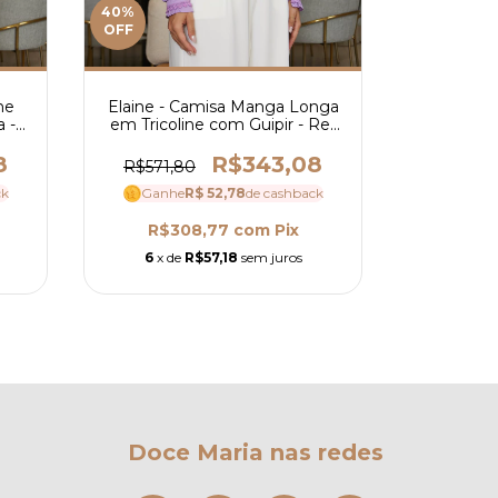
40
%
10
%
OFF
OFF
ne
Elaine - Camisa Manga Longa
Georg
 -
em Tricoline com Guipir - Ref
Cambrai
3910
Guipir 
8
R$343,08
R$571,80
R$571,
ck
Ganhe
R$ 52,78
de cashback
Ganh
R$308,77
com
Pix
R$4
6
x de
R$57,18
sem juros
6
x de
Doce Maria nas redes