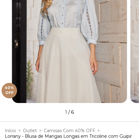
40
%
OFF
1
/
6
Início
>
Outlet
>
Camisas Com 40% OFF
>
Lorrany - Blusa de Mangas Longas em Tricoline com Guipir