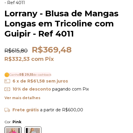
- Ref 4011
Lorrany - Blusa de Mangas
Longas em Tricoline com
Guipir - Ref 4011
R$369,48
R$615,80
R$332,53
com
Pix
Ganhe
R$ 29,55
de cashback
6
x de
R$61,58
sem juros
10% de desconto
pagando com Pix
Ver mais detalhes
Frete grátis
a partir de
R$600,00
Cor:
Pink