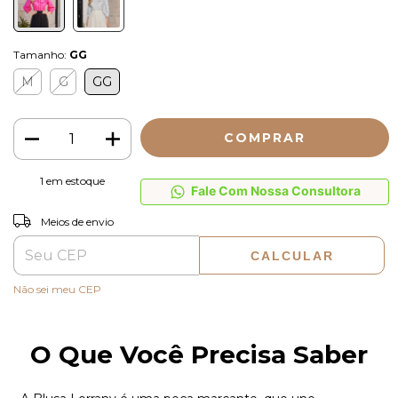
Tamanho:
GG
M
G
GG
1
em estoque
Fale Com Nossa Consultora
ALTERAR CEP
Entregas para o CEP:
Meios de envio
CALCULAR
Não sei meu CEP
O Que Você Precisa Saber