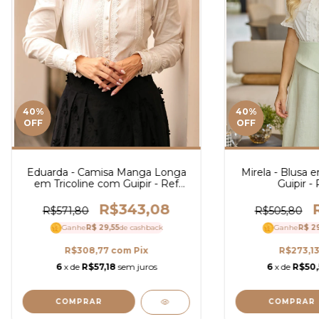
40
%
40
%
OFF
OFF
Eduarda - Camisa Manga Longa
Mirela - Blusa 
em Tricoline com Guipir - Ref
Guipir -
3898
R$343,08
R$571,80
R$505,80
Ganhe
R$ 29,55
de cashback
Ganhe
R$ 2
R$308,77
com
Pix
R$273,1
6
x de
R$57,18
sem juros
6
x de
R$50
COMPRAR
COMPRAR