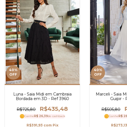
40
%
40
%
OFF
OFF
Luna - Saia Midi em Cambraia
Marceli - Saia 
Bordada em 3D - Ref 3960
Guipir -
R$435,48
R$725,80
R$505,80
Ganhe
R$ 26,39
de cashback
Ganhe
R$ 2
R$391,93
com
Pix
R$273,1