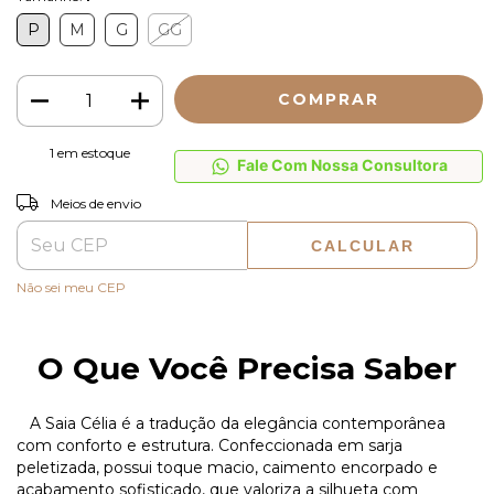
P
M
G
GG
1
em estoque
Fale Com Nossa Consultora
ALTERAR CEP
Entregas para o CEP:
Meios de envio
CALCULAR
Não sei meu CEP
O Que Você Precisa Saber
A Saia Célia é a tradução da elegância contemporânea
com conforto e estrutura. Confeccionada em sarja
peletizada, possui toque macio, caimento encorpado e
acabamento sofisticado, que valoriza a silhueta com