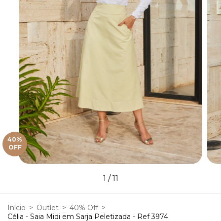
40
%
OFF
1
/
11
Início
>
Outlet
>
40% Off
>
Célia - Saia Midi em Sarja Peletizada - Ref 3974