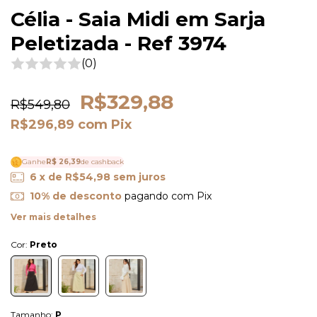
Célia - Saia Midi em Sarja
Peletizada - Ref 3974
(0)
R$329,88
R$549,80
R$296,89
com
Pix
Ganhe
R$ 26,39
de cashback
6
x de
R$54,98
sem juros
10% de desconto
pagando com Pix
Ver mais detalhes
Cor:
Preto
Tamanho:
P