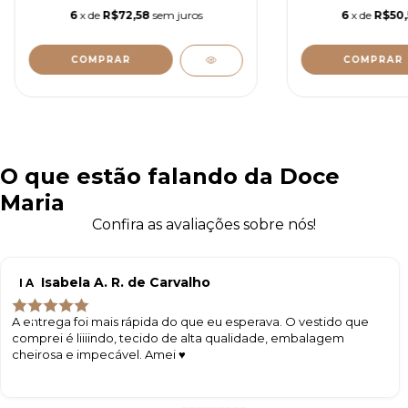
6
x de
R$72,58
sem juros
6
x de
R$50
COMPRAR
COMPRAR
O que estão falando da Doce
Maria
Confira as avaliações sobre nós!
Isabela A. R. de Carvalho
I A
A entrega foi mais rápida do que eu esperava. O vestido que
comprei é liiiindo, tecido de alta qualidade, embalagem
cheirosa e impecável. Amei ♥️