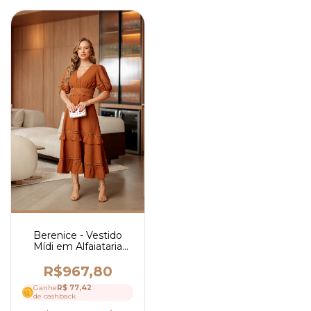
Berenice - Vestido
Mídi em Alfaiataria
com Guipir - Ref 4295
R$967,80
Ganhe
R$ 77,42
de cashback