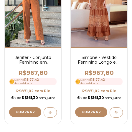
Simone - Vestido
Jenifer - Conjunto
Feminino Longo em
Feminino em
Alfaiataria com Renda
Alfaiataria com Calça
Floral e Faixa na
Reta e Jaqueta
R$967,80
R$967,80
Cintura - Ref 4285
Estruturada Elegante -
Ganhe
R$ 77,42
Ganhe
R$ 77,42
Ref 4234
de cashback
de cashback
R$871,02
com
Pix
R$871,02
com
Pix
6
x de
R$161,30
sem juros
6
x de
R$161,30
sem juros
COMPRAR
COMPRAR