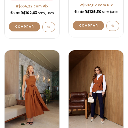
R$692,82
com
Pix
R$554,22
com
Pix
6
x de
R$128,30
sem juros
6
x de
R$102,63
sem juros
COMPRAR
COMPRAR