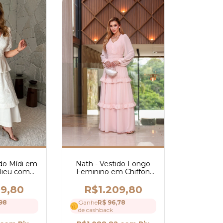
ido Mídi em
Nath - Vestido Longo
elieu com
Feminino em Chiffon
uipir - Ref
com Guipir, Camadas,
4
Mangas Longas e
99,80
R$1.209,80
Decote em V - Ref 4198
98
Ganhe
R$ 96,78
de cashback