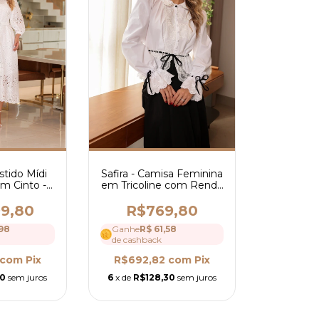
Safira - Camisa Feminina
stido Mídi
em Tricoline com Renda
m Cinto -
e Guipir com Peplum
205
Elegante - Ref 4226
R$769,80
99,80
Ganhe
R$ 61,58
98
de cashback
R$692,82
com
Pix
com
Pix
6
x de
R$128,30
sem juros
30
sem juros