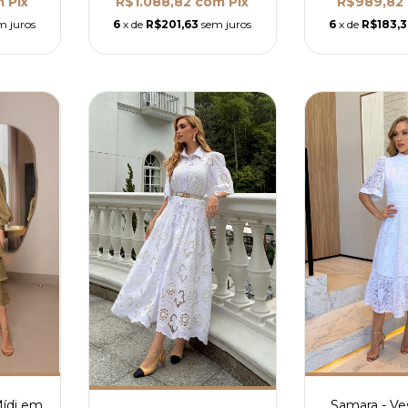
m
Pix
R$1.088,82
com
Pix
R$989,82
m juros
6
x de
R$201,63
sem juros
6
x de
R$183,
Mídi em
Samara - Ve