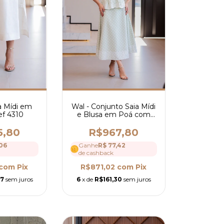
ia Mídi em
Wal - Conjunto Saia Mídi
ef 4310
e Blusa em Poá com
Cinto - Ref 4306
5,80
R$967,80
06
Ganhe
R$ 77,42
de cashback
com
Pix
R$871,02
com
Pix
97
sem juros
6
x de
R$161,30
sem juros