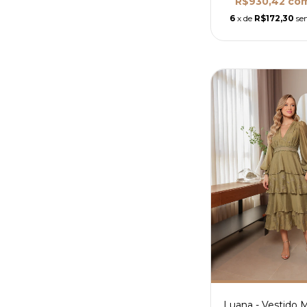
R$930,42
co
6
x de
R$172,30
se
Luana - Vestido 