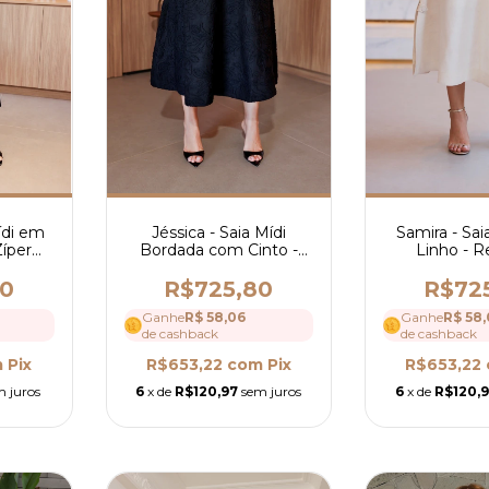
ídi em
Jéssica - Saia Mídi
Samira - Sa
Zíper
Bordada com Cinto -
Linho - R
4316
Ref 4311
80
R$725,80
R$72
Ganhe
R$ 58,06
Ganhe
R$ 58,
de cashback
de cashback
m
Pix
R$653,22
com
Pix
R$653,22
m juros
6
x de
R$120,97
sem juros
6
x de
R$120,