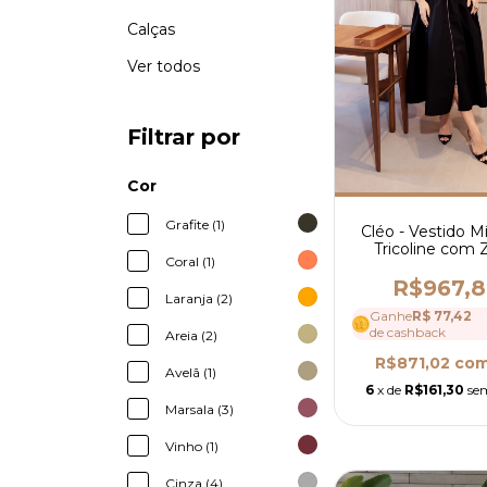
Calças
Ver todos
Filtrar por
Cor
Grafite (1)
Cléo - Vestido M
Tricoline com 
Coral (1)
Frente - Ref 
R$967,
Laranja (2)
Ganhe
R$ 77,42
de cashback
Areia (2)
R$871,02
co
Avelã (1)
6
x de
R$161,30
se
Marsala (3)
Vinho (1)
Cinza (4)