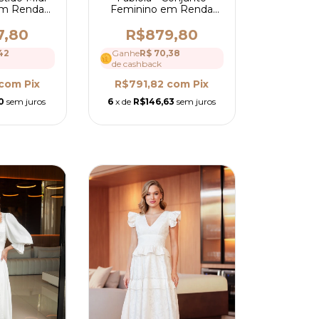
Feminino em Renda
em Renda
com Blusa Peplum, Gola
lhes em
Alta, Cinto e Saia Mídi
a Alta e
R$879,80
7,80
Elegante - Ref 4300
 Ref 4202
Ganhe
R$ 70,38
42
de cashback
R$791,82
com
Pix
com
Pix
6
x de
R$146,63
sem juros
0
sem juros