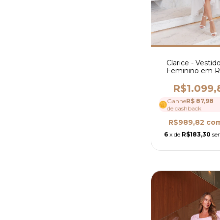
Clarice - Vestid
Feminino em 
com Crepe Chiffo
Alta e Manga L
R$1.099,
Ref 4256
Ganhe
R$ 87,98
de cashback
R$989,82
co
6
x de
R$183,30
se