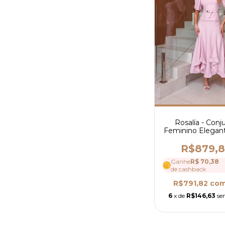
Rosalía - Conj
Feminino Elegan
Saia Mídi e Blu
Manga Bufante e 
R$879,
Ref 4188
Ganhe
R$ 70,38
de cashback
R$791,82
co
6
x de
R$146,63
se