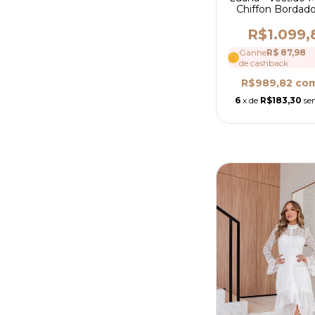
Chiffon Bordad
Guipir - Ref 4
R$1.099,
Ganhe
R$ 87,98
de cashback
R$989,82
co
6
x de
R$183,30
se