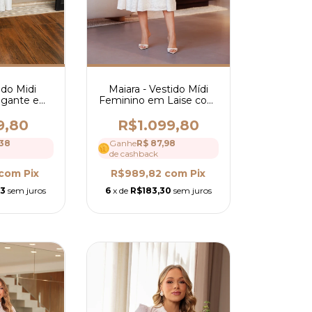
Maiara - Vestido Mídi
ido Midi
Feminino em Laise com
egante em
Detalhes em Babados,
 Guipir
Entremeios e Decote V
adrado e
R$1.099,80
9,80
- Ref 4303
ntes- Ref
Ganhe
R$ 87,98
,38
3
de cashback
R$989,82
com
Pix
com
Pix
6
x de
R$183,30
sem juros
63
sem juros