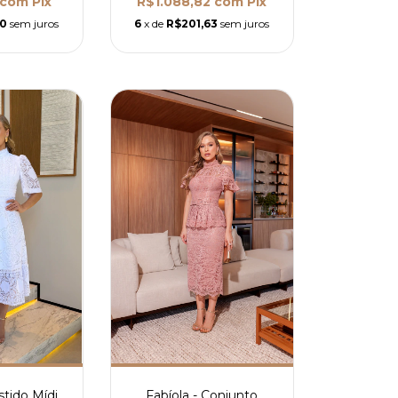
com
Pix
R$1.088,82
com
Pix
30
sem juros
6
x de
R$201,63
sem juros
Fabíola - Conjunto
stido Mídi