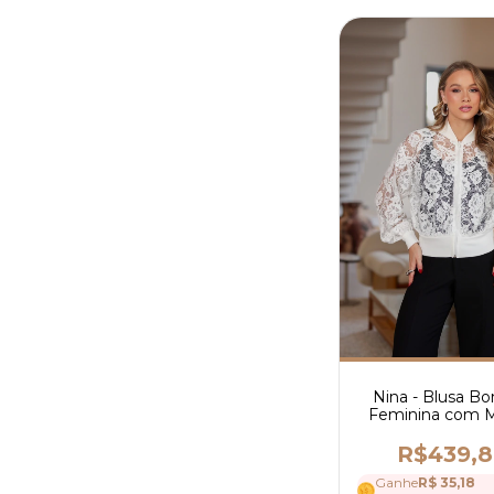
Nina - Blusa B
Feminina com 
Longa e Fecha
em Zíper - Ref
R$439,
Ganhe
R$ 35,18