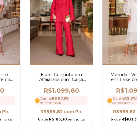
unto
Eloá - Conjunto em
Melinda - Ve
te com
Alfaiataria com Calça
em Laise co
sa com
Blusa e Blazer - Ref 4196
Ref 4
Cinto -
80
R$1.099,80
R$1.0
Ganhe
R$ 87,98
Ganhe
R$ 87,
de cashback
de cashback
m
Pix
R$989,82
com
Pix
R$989,82
m juros
6
x de
R$183,30
sem juros
6
x de
R$183,