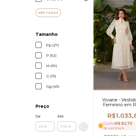
VER TODOS
Tamanho
Pp (27)
P (92)
M (99)
G (111)
Gg (45)
Viviane - Vestid
Feminino em 
Preço
com Guipir, Gol
com Laço e M
R$1.033,
De
Até
Longas - Ref 
Ganhe
R$ 82,70
de cashback