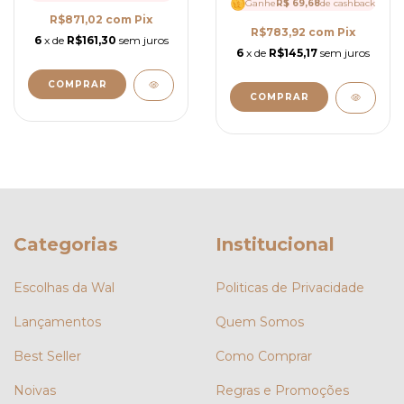
Ganhe
R$ 69,68
de cashback
R$871,02
com
Pix
R$783,92
com
Pix
6
x de
R$161,30
sem juros
6
x de
R$145,17
sem juros
COMPRAR
COMPRAR
Categorias
Institucional
Escolhas da Wal
Politicas de Privacidade
Lançamentos
Quem Somos
Best Seller
Como Comprar
Noivas
Regras e Promoções