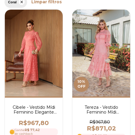
Limpar filtros
Coral
10
%
OFF
Cibele - Vestido Mídi
Tereza - Vestido
Feminino Elegante
Feminino Mídi
em Renda com Guipir,
Elegante em Renda
Manga Longa e
com Guipir, Gola Alta,
R$967,80
R$967,80
Cintura Marcada - Ref
Babados e Manga 3/4
R$871,02
Ganhe
R$ 77,42
4239
- Ref 4173
de cashback