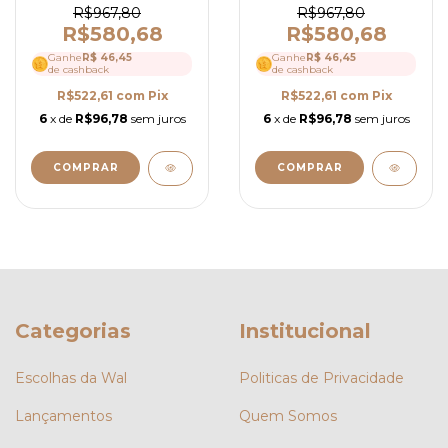
Bordado com Guipir e
R$967,80
R$967,80
Manga Longa - Ref
R$580,68
R$580,68
4153
Ganhe
R$ 46,45
Ganhe
R$ 46,45
de cashback
de cashback
R$522,61
com
Pix
R$522,61
com
Pix
6
x de
R$96,78
sem juros
6
x de
R$96,78
sem juros
COMPRAR
COMPRAR
Categorias
Institucional
Escolhas da Wal
Politicas de Privacidade
Lançamentos
Quem Somos