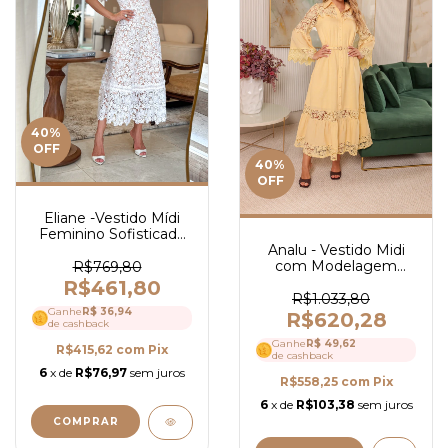
40
%
OFF
40
%
OFF
Eliane -Vestido Mídi
Feminino Sofisticado
Analu - Vestido Midi
em Guipir com Fundo
com Modelagem
Nude, Manga Curta e
R$769,80
Elegante em Liocel
Caimento Elegante -
R$461,80
com Detalhes em
Ref 4005
R$1.033,80
Guipir e Cinto - Ref
Ganhe
R$ 36,94
R$620,28
de cashback
4200
Ganhe
R$ 49,62
R$415,62
com
Pix
de cashback
6
x de
R$76,97
sem juros
R$558,25
com
Pix
6
x de
R$103,38
sem juros
COMPRAR