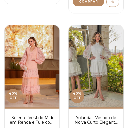
COMPRAR
40
%
40
%
OFF
OFF
Selena - Vestido Midi
Yolanda - Vestido de
em Renda e Tule com
Noiva Curto Elegante
Guipir - Ref 4193
e Romântico em Tule