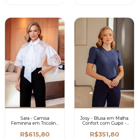
Sara - Camisa
Josy - Blusa em Malha
Feminina em Tricoline
Confort com Guipir -
com Faixa Removível,
Ref 4077
Renda e Guipir Floral -
R$615,80
R$351,80
Ref 4277