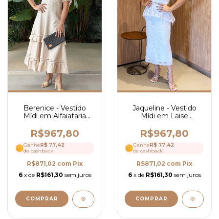
Berenice - Vestido
Jaqueline - Vestido
Mídi em Alfaiataria
Mídi em Laise
com Guipir - Ref 4295
Richelieu - Ref 4307
R$967,80
R$967,80
Ganhe
R$ 77,42
Ganhe
R$ 77,42
de cashback
de cashback
R$871,02
com
Pix
R$871,02
com
Pix
6
x de
R$161,30
sem juros
6
x de
R$161,30
sem juros
COMPRAR
COMPRAR