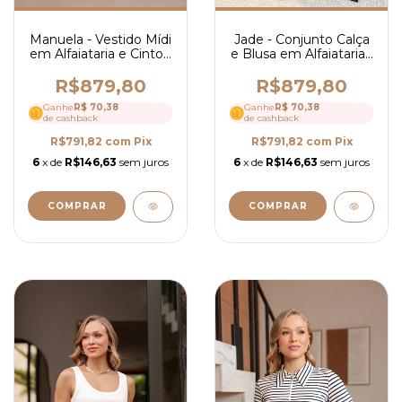
Manuela - Vestido Mídi
Jade - Conjunto Calça
em Alfaiataria e Cinto -
e Blusa em Alfaiataria -
Ref 4264
Ref 4266
R$879,80
R$879,80
Ganhe
R$ 70,38
Ganhe
R$ 70,38
de cashback
de cashback
R$791,82
com
Pix
R$791,82
com
Pix
6
x de
R$146,63
sem juros
6
x de
R$146,63
sem juros
COMPRAR
COMPRAR