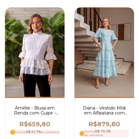
Amélie - Blusa em
Diana - Vestido Mídi
Renda com Guipir -
em Alfaiataria com
Ref 4253
Guipir - Ref 4260
R$659,80
R$879,80
Ganhe
R$ 70,38
Ganhe
R$ 52,78
de cashback
de cashback