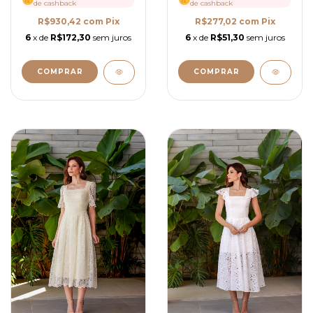
de cashback
de cashback
R$930,42
com
Pix
R$277,02
com
Pix
6
x de
R$172,30
sem juros
6
x de
R$51,30
sem juros
COMPRAR
COMPRAR