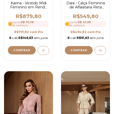
Karina - Vestido Mídi
Dara - Calça Feminina
Feminino em Renda
de Alfaiataria Reta
com Guipir, Manga 3/4
com Cós Clássico e
e Caimento Fluido
Caimento Estruturado
R$879,80
R$549,80
Elegante - Ref 4251
- Ref4254
Ganhe
R$ 70,38
Ganhe
R$ 43,98
de cashback
de cashback
R$791,82
com
Pix
R$494,82
com
Pix
6
x de
R$146,63
sem juros
6
x de
R$91,63
sem juros
COMPRAR
COMPRAR