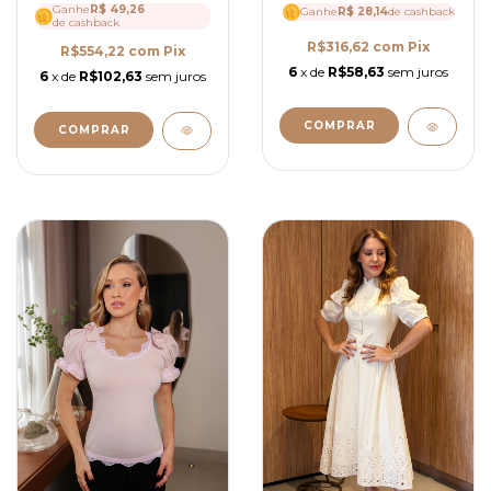
Ganhe
R$ 49,26
Ganhe
R$ 28,14
de cashback
de cashback
R$316,62
com
Pix
R$554,22
com
Pix
6
x de
R$58,63
sem juros
6
x de
R$102,63
sem juros
COMPRAR
COMPRAR