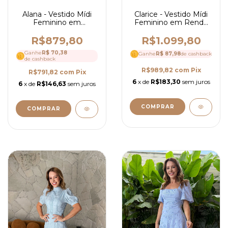
Alana - Vestido Mídi
Clarice - Vestido Mídi
Feminino em
Feminino em Renda
Alfaiataria com Laço
com Crepe Chiffon,
Elegante e Cinto - Ref
Gola Alta e Manga
R$879,80
R$1.099,80
4255
Longa - Ref 4256
Ganhe
R$ 70,38
Ganhe
R$ 87,98
de cashback
de cashback
R$989,82
com
Pix
R$791,82
com
Pix
6
x de
R$183,30
sem juros
6
x de
R$146,63
sem juros
COMPRAR
COMPRAR