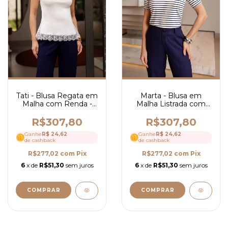
Tati - Blusa Regata em
Marta - Blusa em
Malha com Renda -
Malha Listrada com
Ref 4269
Zíper - Ref 4272
R$307,80
R$307,80
Ganhe
R$ 24,62
Ganhe
R$ 24,62
de cashback
de cashback
R$277,02
com
Pix
R$277,02
com
Pix
6
x de
R$51,30
sem juros
6
x de
R$51,30
sem juros
COMPRAR
COMPRAR