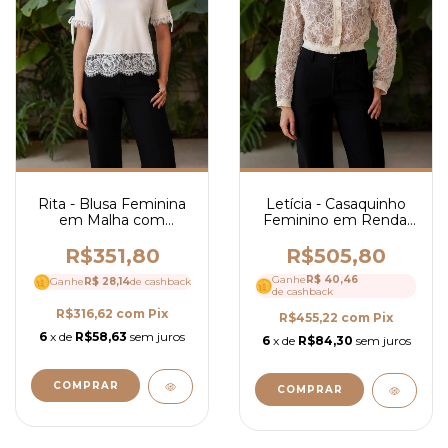
Rita - Blusa Feminina
Letícia - Casaquinho
em Malha com
Feminino em Renda,
Detalhes em Renda
Manga Longa e
na Barra- Ref 4273
Botões Frontais - Ref
R$351,80
R$505,80
4290
Ganhe
R$ 40,46
Ganhe
R$ 28,14
de cashback
de cashback
R$316,62
com
Pix
R$455,22
com
Pix
6
x de
R$58,63
sem juros
6
x de
R$84,30
sem juros
COMPRAR
COMPRAR