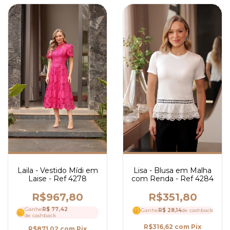
Laila - Vestido Mídi em
Lisa - Blusa em Malha
Laise - Ref 4278
com Renda - Ref 4284
R$967,80
R$351,80
Ganhe
R$ 77,42
Ganhe
R$ 28,14
de cashback
de cashback
R$316,62
com
Pix
R$871,02
com
Pix