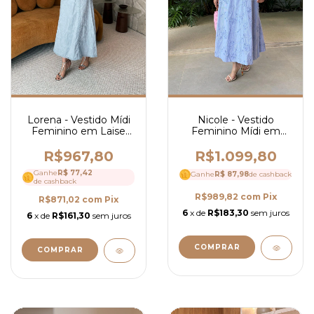
Lorena - Vestido Mídi
Nicole - Vestido
Feminino em Laise
Feminino Mídi em
com Guipir, Gola Alta e
Algodão Bordado 3D
Manga Curta Elegante
Floral com Cinto
R$967,80
R$1.099,80
- 4262
Elegante e Mangas
Ganhe
R$ 77,42
Ganhe
Curtas - Ref 4270
R$ 87,98
de cashback
de cashback
R$989,82
com
Pix
R$871,02
com
Pix
6
x de
R$183,30
sem juros
6
x de
R$161,30
sem juros
COMPRAR
COMPRAR