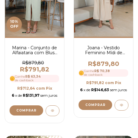
10
%
OFF
Marina - Conjunto de
Joana - Vestido
Alfaiataria com Blusa
Feminino Mídi de
de Botões com Cinto
Alfaiataria com
e Saia Mídi - Ref 4252
Amarração na Cintura-
R$879,80
R$879,80
Ref 4237
R$791,82
Ganhe
R$ 70,38
de cashback
Ganhe
R$ 63,34
de cashback
R$791,82
com
Pix
R$712,64
com
Pix
6
x de
R$146,63
sem juros
6
x de
R$131,97
sem juros
COMPRAR
COMPRAR