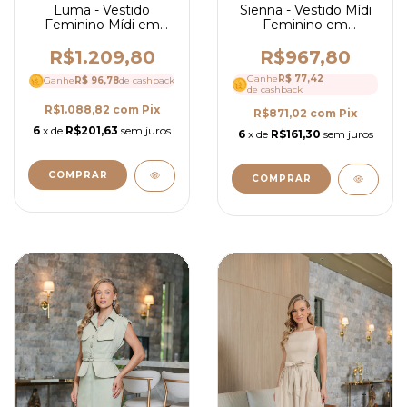
Sienna - Vestido Mídi
Luma - Vestido
Feminino em
Feminino Mídi em
Alfaiataria com Cinto e
Alfaiataria com
Recorte Assimétrico -
Babados e Detalhes
R$967,80
R$1.209,80
Ref 4235
em Guipir - Ref 4195
Ganhe
R$ 77,42
Ganhe
R$ 96,78
de cashback
de cashback
R$1.088,82
com
Pix
R$871,02
com
Pix
6
x de
R$201,63
sem juros
6
x de
R$161,30
sem juros
COMPRAR
COMPRAR