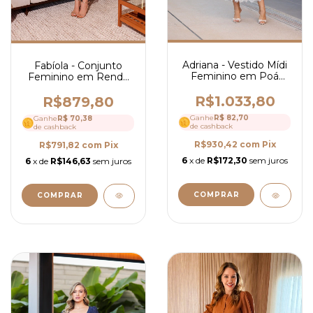
Adriana - Vestido Mídi
Fabíola - Conjunto
Feminino em Poá
Feminino em Renda
com Decote em V e
com Blusa Peplum,
Detalhes em Renda
Gola Alta, Cinto e Saia
R$1.033,80
R$879,80
Chantilly - Ref 4296
Mídi Elegante - Ref
Ganhe
R$ 82,70
Ganhe
R$ 70,38
4300
de cashback
de cashback
R$930,42
com
Pix
R$791,82
com
Pix
6
x de
R$172,30
sem juros
6
x de
R$146,63
sem juros
COMPRAR
COMPRAR