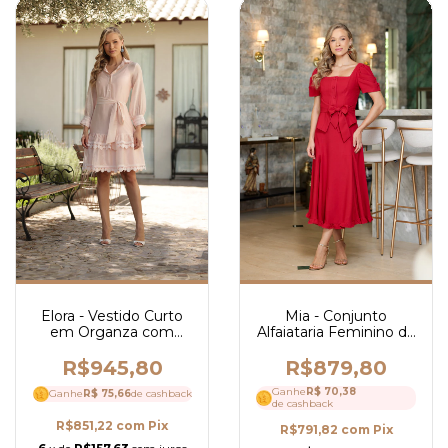
Elora - Vestido Curto
Mia - Conjunto
em Organza com
Alfaiataria Feminino de
Guipir Mangas Longas
Blusa com Laço na
e Amarração Na
Cintura e Saia Mídi
R$945,80
R$879,80
Cintura - Ref 4250
Elegante- Ref 4248
Ganhe
R$ 70,38
Ganhe
R$ 75,66
de cashback
de cashback
R$851,22
com
Pix
R$791,82
com
Pix