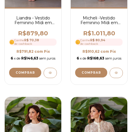
Liandra - Vestido
Micheli -Vestido
Feminino Mídi em
Feminino Mídi em
Renda Trabalhada
Laise com Decote
Elegante e Decote
Quadrado e Babados -
R$879,80
R$1.011,80
Quadrado - Ref 4263
Ref 4297
Ganhe
R$ 70,38
Ganhe
R$ 80,94
de cashback
de cashback
R$791,82
com
Pix
R$910,62
com
Pix
6
x de
R$146,63
sem juros
6
x de
R$168,63
sem juros
COMPRAR
COMPRAR