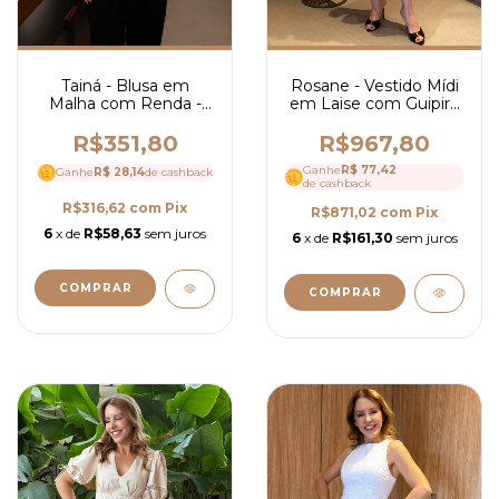
Tainá - Blusa em
Rosane - Vestido Mídi
Malha com Renda -
em Laise com Guipir -
Ref 4275
Ref 4294
R$351,80
R$967,80
Ganhe
R$ 77,42
Ganhe
R$ 28,14
de cashback
de cashback
R$316,62
com
Pix
R$871,02
com
Pix
6
x de
R$58,63
sem juros
6
x de
R$161,30
sem juros
COMPRAR
COMPRAR