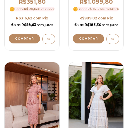
Guipir Floral Elegante -
Babados, Entremeios
R$351,80
R$1.099,80
Ref 4063
e Decote V - Ref 4303
Ganhe
R$ 28,14
de cashback
Ganhe
R$ 87,98
de cashback
R$316,62
com
Pix
R$989,82
com
Pix
6
x de
R$58,63
sem juros
6
x de
R$183,30
sem juros
COMPRAR
COMPRAR