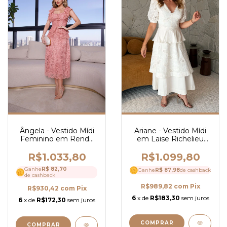
Ariane - Vestido Mídi
Ângela - Vestido Mídi
em Laise Richelieu
Feminino em Renda
com Tricoline e Guipir -
com Guipir, Decote
Ref 4304
Quadrado e Peplum
R$1.099,80
R$1.033,80
Elegante - Ref 4326
Ganhe
R$ 82,70
Ganhe
R$ 87,98
de cashback
de cashback
R$989,82
com
Pix
R$930,42
com
Pix
6
x de
R$183,30
sem juros
6
x de
R$172,30
sem juros
COMPRAR
COMPRAR