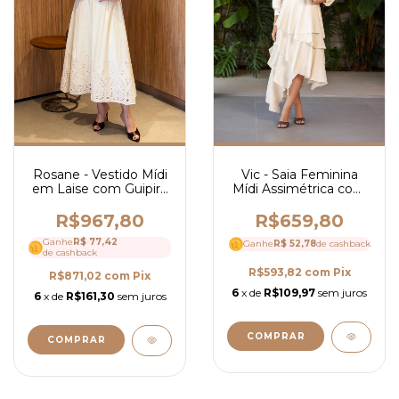
Vic - Saia Feminina
Rosane - Vestido Mídi
Mídi Assimétrica com
em Laise com Guipir -
Babados em Camadas
Ref 4294
- Ref 4287
R$659,80
R$967,80
Ganhe
R$ 77,42
Ganhe
R$ 52,78
de cashback
de cashback
R$593,82
com
Pix
R$871,02
com
Pix
6
x de
R$109,97
sem juros
6
x de
R$161,30
sem juros
COMPRAR
COMPRAR