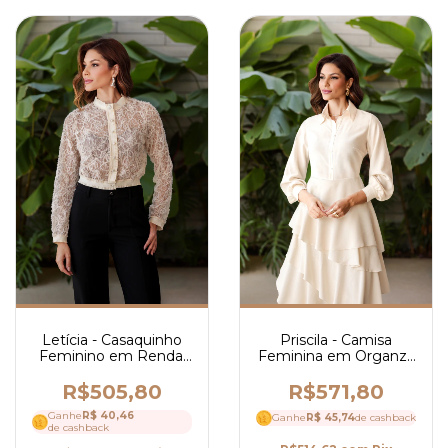
Letícia - Casaquinho
Priscila - Camisa
Feminino em Renda,
Feminina em Organza
Manga Longa e
Acetinada e Mangas
Botões Frontais - Ref
Longas - Ref 4286
R$505,80
R$571,80
4290
Ganhe
R$ 40,46
Ganhe
R$ 45,74
de cashback
de cashback