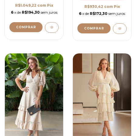
R$1.049,22
com
Pix
R$930,42
com
Pix
6
x de
R$194,30
sem juros
6
x de
R$172,30
sem juros
COMPRAR
COMPRAR