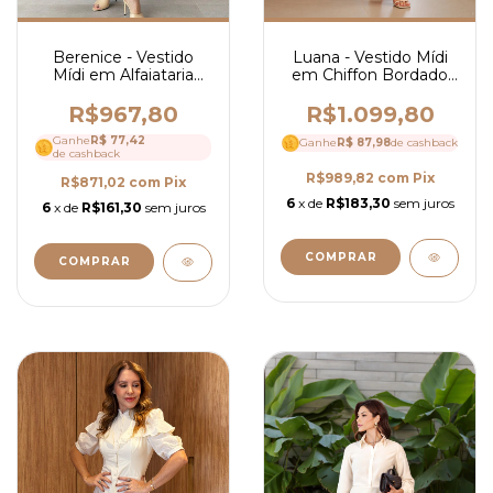
Luana - Vestido Mídi
Berenice - Vestido
em Chiffon Bordado
Mídi em Alfaiataria
com Guipir - Ref 4301
com Guipir - Ref 4295
R$1.099,80
R$967,80
Ganhe
R$ 77,42
Ganhe
R$ 87,98
de cashback
de cashback
R$989,82
com
Pix
R$871,02
com
Pix
6
x de
R$183,30
sem juros
6
x de
R$161,30
sem juros
COMPRAR
COMPRAR