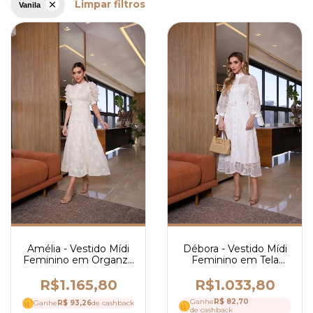
Limpar filtros
Vanila
Amélia - Vestido Mídi
Débora - Vestido Mídi
Feminino em Organza
Feminino em Tela
Bordada com Guipir e
Bordada Floral com
Mangas Bufantes -
Gola Alta, Manga
R$1.165,80
R$1.033,80
Ref 4305
Longa e Cinto - Ref
Ganhe
R$ 82,70
Ganhe
R$ 93,26
de cashback
4302
de cashback